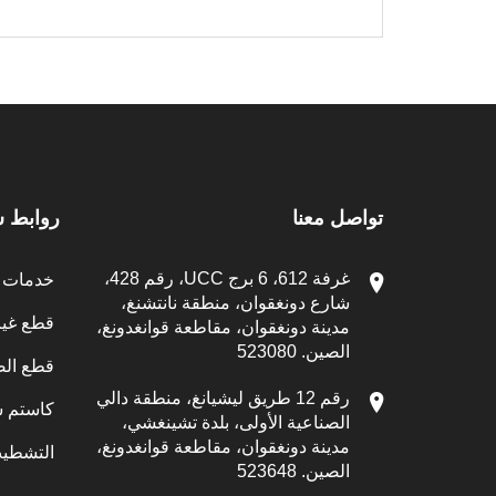
تواصل معنا
روابط 
غرفة 612، 6 برج UCC، رقم 428،
خدمات ال
شارع دونغقوان، منطقة نانتشنغ،
قطع غيار CNC الم
مدينة دونغقوان، مقاطعة قوانغدونغ،
الصين. 523080
قطع الص
رقم 12 طريق ليشيانغ، منطقة دالي
كاستم س
الصناعية الأولى، بلدة تشينغشي،
مدينة دونغقوان، مقاطعة قوانغدونغ،
التشطيب
الصين. 523648