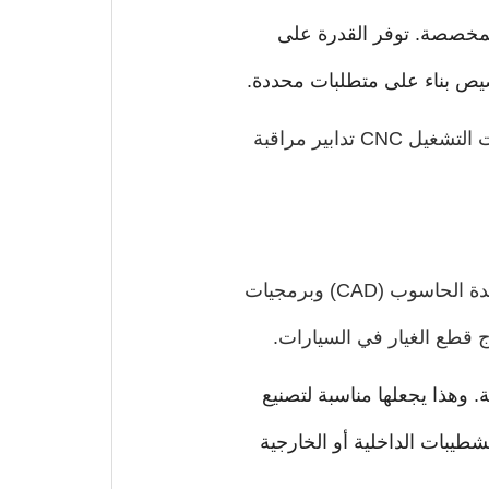
السيارات المخصصة. توفر القدرة على
خصيص بناء على متطلبات محددة.
يجب أن تلبي قطع غيار السيارات معايير جودة عالية لضمان السلامة والأداء. تشمل عمليات التشغيل CNC تدابير مراقبة
تعتمد التصنيع CNC في صناعة السيارات بشكل كبير على التصميم بمساعدة الحاسوب (CAD) وبرمجيات
قة. وهذا يجعلها مناسبة لتصنيع
طيبات الداخلية أو الخارجية