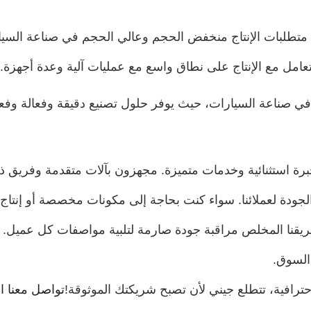
غيل CNC أن يلبي متطلبات الإنتاج منخفض الحجم وعالي الحجم في صناعة ال
امل مع الإنتاج على نطاق واسع مع عمليات آلية وعدة أجهزة.
ب التشغيل CNC دورا حيويا في صناعة السيارات، حيث يوفر حلول تصنيع دقيقة وف
لات CNC، تبرز جيني بخبرة استثنائية وخدمات متميزة. مجهزون بآلات متقدمة و
الجودة لعملائنا. سواء كنت بحاجة إلى مكونات مخصصة أو إنتا
قنا المخلص مراقبة جودة صارمة لتلبية مواصفات كل عميل. ع
السوق.
رافية، تتطلع جيني لأن تصبح شريكتك الموثوقة!
تواصل معنا ال