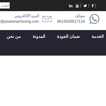
موبايل
البريد الإلكتروني
s@janeemachining.com
8615626817116
الخدمة
ضمان الجودة
المدونة
من نحن
الدقيق لصناعة السيارات