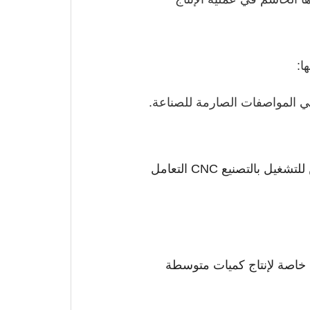
التي تلبي المواصفات الصارمة للصناعة.
تصنع قطع غيار السيارات من مواد متنوعة، بما في ذلك الألمنيوم والصلب والبلاستيك. يمكن للتشغيل بالتصنيع CNC التعامل
طع الغيار، خاصة لإنتاج كميات متوسطة