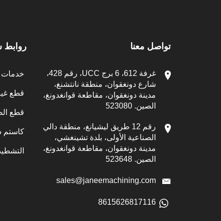
تواصل معنا
روابط 
غرفة 612، 6 برج UCC، رقم 428،
خدمات ال
شارع دونغقوان، منطقة نانتشنغ،
قطع غيار CNC الم
مدينة دونغقوان، مقاطعة قوانغدونغ،
الصين. 523080
قطع الص
رقم 12 طريق ليشيانغ، منطقة دالي
كاستم س
الصناعية الأولى، بلدة تشينغشي،
مدينة دونغقوان، مقاطعة قوانغدونغ،
التشطيب
الصين. 523648
sales@janeemachining.com
8615626817116