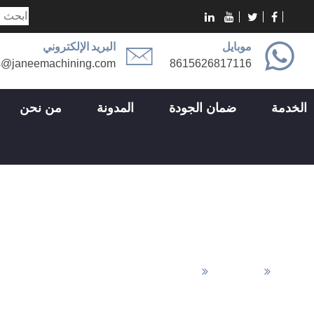
موبايل
البريد الإلكتروني
s@janeemachining.com
8615626817116
الخدمة
ضمان الجودة
المدونة
من نحن
النقش
تشطيب
التشتيلة
النقش