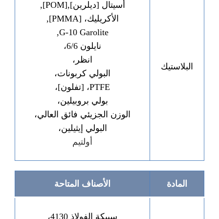
أسيتال [ديلرين],[POM],
الأكريليك، [PMMA],
G-10 Garolite,
نايلون 6/6،
انظر،
البلاستيك
البولي كربونات،
PTFE، [تفلون]،
بولي بروبيلين،
الوزن الجزيئي فائق العالي،
البولي إيثيلين،
أولتيم
المادة
الأصناف المتاحة
سبيكة الفولاذ 4130،