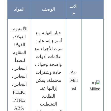
الاس
الوصف
المواد
م
الألمنيوم،
خيار النهاية مع
الفولاذ،
أسرع استجابة.
الفولاذ
تترك الأجزاء مع
المقاوم
علامات أدوات
للصدأ،
واضحة وحواف
النحاس،
As-
حادة وشفرات
النحاس،
Mill
محتملة، يمكن
النحاس،
ed
إزالتها عند
PEEK،
الطلب.
PTFE،
التشطيب
ABS،