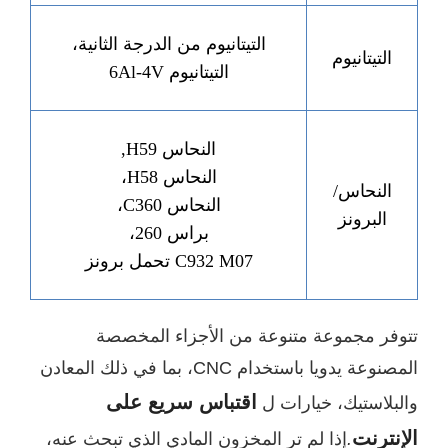
التيتانيوم من الدرجة الثانية،
التيتانيوم
التيتانيوم 6Al-4V
النحاس H59,
النحاس H58،
النحاس/
النحاس C360،
البرونز
براس 260،
C932 M07 تحمل برونز
فر مجموعة متنوعة من الأجزاء المخصصة
المصنوعة يدويا باستخدام CNC، بما في ذلك المعادن
اقتباس سريع على
بلاستيك، خيارات ل
نترنت
.
إذا لم تر المخزون المادي الذي تبحث عنه،