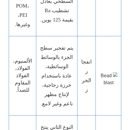
السطحي يعادل
POM،
تشطيب Ra
PEI،
بقيمة 125 يوين.
وغيرها.
يتم تفجير سطح
الجزء بالوسائط
الألمنيوم،
انفجا
الوسائطية،
الفولاذ،
ر
الفولاذ
عادة باستخدام
الخر
المقاوم
خرزة زجاجية،
ز
للصدأ.
لإنتاج مظهر
ناعم وغير لامع.
النوع الثاني ينتج