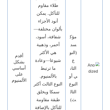
طلاء مقاوم
للتآكل. يمكن
أنود الأجزاء
بألوان مختلفة—
مؤك
شفافة، أسود،
سد
أحمر، وذهبية
(النو
هي الأكثر
أقدم
ع
شيوعا—وعادة
بشكل
أساسي
الثان
ما ترتبط
على
ي أو
بالألمنيوم.
الألمنيوم
النوع
النوع الثالث أكثر
الثال
سمكا ويخلق
ث)
طبقة مقاومة
للتآكل بالإضافة