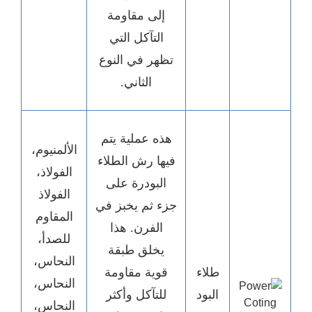
إلى مقاومة
التآكل التي
تظهر في النوع
الثاني.
هذه عملية يتم
الألمنيوم،
فيها رش الطلاء
الفولاذ،
البودرة على
الفولاذ
جزء ثم يخبز في
المقاوم
الفرن. هذا
للصدأ،
يخلق طبقة
النحاس،
طلاء
قوية مقاومة
النحاس،
البود
للتآكل وأكثر
النحاس،