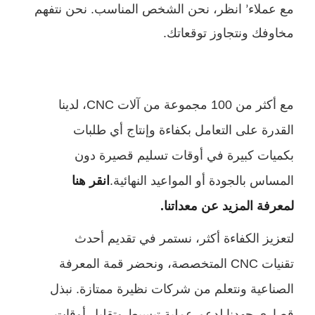
عملاء
انظر، نحن الشخص المناسب. نحن نتفهم
’
وفك ونتجاوز توقعاتك.
مع أكثر من 100 مجموعة من آلات CNC، لدينا
درة على التعامل بكفاءة وإنتاج أي طلبات
يات كبيرة في أوقات تسليم قصيرة دون
ساس بالجودة أو المواعيد النهائية.
انقر هنا
رفة المزيد عن معداتنا.
زيز الكفاءة أكثر، نستمر في تقديم أحدث
تقنيات CNC المتخصصة، ونحضر قمة المعرفة
ناعية ونتعلم من شركات نظيرة ممتازة. نبذل
رى جهدنا لدعم عملية تبسيط وتقليل أوقات