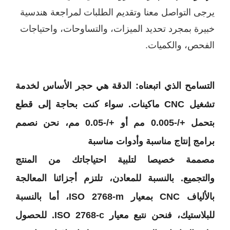
ى التواصل معنا وتقديم الطلبات
لمراجعة هندسية
رة بمجرد تحديد الميزات، والتساوحات، واحتياجات
حص، والكميات.
سامح الذي اتبعناه
:
الدقة هي حجر الأساس لخدمة
تشغيل CNC ماكينات. سواء كنت بحاجة إلى قطع
بتحمل +/-0.005 مم أو +/-0.05 مم، نحن نصمم
مج إنتاج مناسبة وأدوات مناسبة
ممة خصيصا لتلبية احتياجاتك من المنتج
تجميع. بالنسبة للمعادن، تلتزم أجزائنا المعالجة
بالألياف CNC بمعيار ISO 2768-m، أما بالنسبة
للبلاستيك، فنحن نتبع معيار ISO 2768-c. للحصول