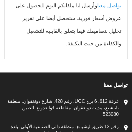
اصل معنا
وأرسل لنا ملفاتكم اليوم للحصول على
وض أسعار فورية. ستحصل أيضا على تقرير
ليل لتصاميمك فيما يتعلق بالقابلية للتشغيل
لكفاءة من حيث التكلفة.
 معنا
غرفة 612، 6 برج UCC، رقم 428، شارع دونغقوان، منطقة
انتشنغ، مدينة دونغقوان، مقاطعة قوانغدونغ، الصين.
52308
رقم 12 طريق ليشيانغ، منطقة دالي الصناعية الأولى، بلدة