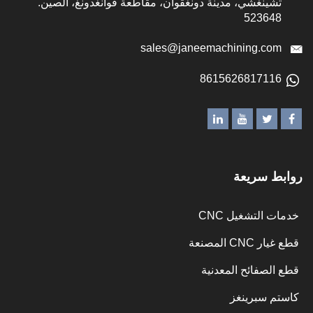
شينغشي، مدينة دونغقوان، مقاطعة قوانغدونغ، الصين.
52364
sales@janeemachining.co
861562681711
ط سريعة
 التشغيل CNC
CNC المصنعة
الصفائح المعدنية
م سبرينغز