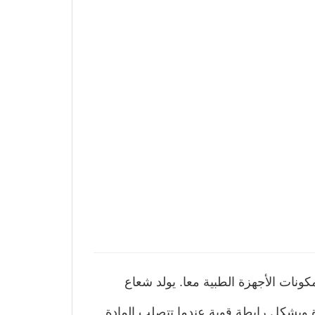
كونات الأجهزة الطبية معا. يولد شعاع
دة ويشكل رابطة قوية عندما تتصلب المادة