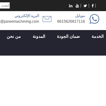
موبايل
البريد الإلكتروني
s@janeemachining.com
8615626817116
الخدمة
ضمان الجودة
المدونة
من نحن
ساهم تصنيع الليزر لمصنعي المنتجات ال
ي المنتجات الطبية؟