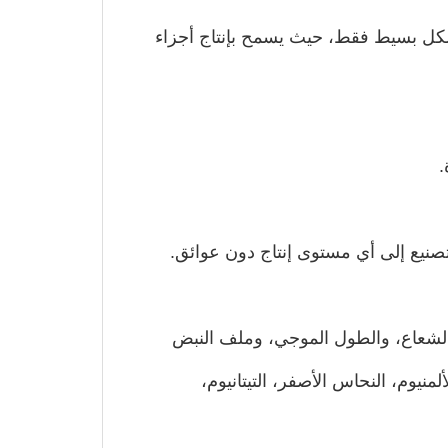
 بشكل بسيط فقط، حيث يسمح بإنتاج أجزاء
.
تصنيع إلى أي مستوى إنتاج دون عوائق.
الشعاع، والطول الموجي، وملف النبض
ناسب مع المواد المستخدمة، مثل 316L، L605، MP35N، الموليبدينوم، النيتينول، PEEK، PIE، الألمنيوم، النحاس الأصفر، التيتانيوم،