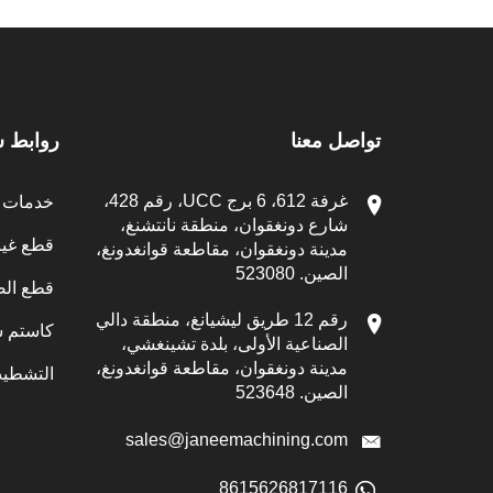
تواصل معنا
روابط 
غرفة 612، 6 برج UCC، رقم 428،
خدمات ال
شارع دونغقوان، منطقة نانتشنغ،
قطع غيار CNC الم
مدينة دونغقوان، مقاطعة قوانغدونغ،
الصين. 523080
قطع الص
رقم 12 طريق ليشيانغ، منطقة دالي
كاستم س
الصناعية الأولى، بلدة تشينغشي،
مدينة دونغقوان، مقاطعة قوانغدونغ،
التشطيب
الصين. 523648
sales@janeemachining.com
8615626817116