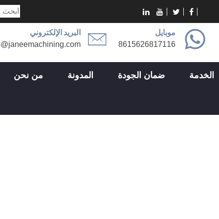
موبايل
البريد الإلكتروني
s@janeemachining.com
8615626817116
الخدمة
ضمان الجودة
المدونة
من نحن
قطاع الصناعة
قطاع الصناعة