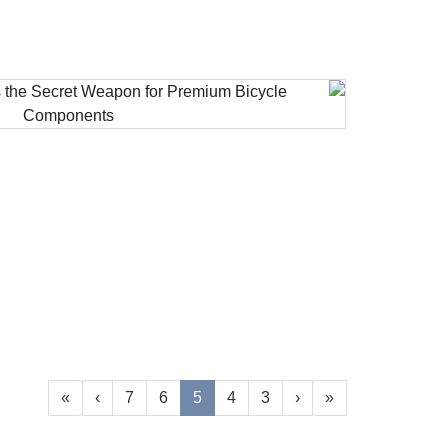
»
›
7
6
5
4
3
‹
«