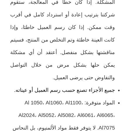
المشكلة. إذا كان خطأ في المعالجة، ستقوم
شركتنا بترتيب إعادة أو استرداد كامل في أقرب
وقت ممكن. إذا كان رسم العميل خاطئا، وإذا
كانت العينة خاطئة وتم التخلص من المنتج، فسيتم
مناقشتها بشكل منفصل. أعتقد أن أي مشكلة
يمكن حلها بشكل مرض من خلال التواصل
والتفاوض حتى يرضى العميل.
جميع الأجزاء تصنع حسب رسم العميل أو عيناته.
المواد متوفرة: Al 1050، Al1060، Al1100،
Al2024، Al5052، Al5082، Al6061، Al6065،
Al7075. لا يتوفر فقط مواد الألمنيوم، بل النحاس