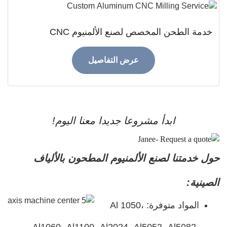
ة الطحن المخصص لصنع الألمنيوم CNC
عرض التفاصيل
ابدأ مشروعا جديدا معنا اليوم!
خدمتنا لصنع الألمنيوم المطحون بالألياف
ية:
المواد متوفرة: Al 1050،
Al1060، Al1100، Al2024، Al5052، Al5082،