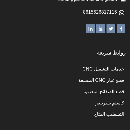
861562681711
ط سريعة
 التشغيل CNC
CNC المصنعة
الصفائح المعدنية
م سبرينغز
طيب المتاح