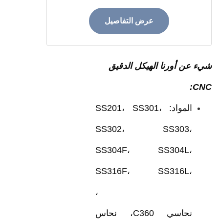
عرض التفاصيل
عن أورنا
الهيكل الدقيق
:
المواد: SS201، SS301،
SS302، SS303،
SS304F، SS304L،
SS316F، SS316L،
SS420، Al6061، Al7075،
نحاسي C360، نحاس