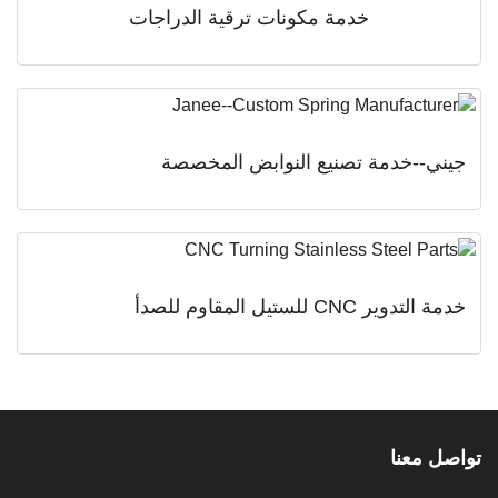
خدمة مكونات ترقية الدراجات
ي--خدمة تصنيع النوابض المخصصة
دوير CNC للستيل المقاوم للصدأ
 معنا