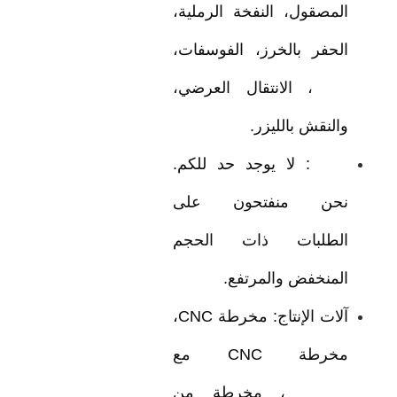
المصقول، النفخة الرملية،
الحفر بالخرز، الفوسفات،
QPQ، الانتقال العرضي،
والنقش بالليزر.
MOQ: لا يوجد حد للكم.
نحن منفتحون على
الطلبات ذات الحجم
المنخفض والمرتفع.
آلات الإنتاج: مخرطة CNC،
مخرطة CNC مع
Ironhand، مخرطة من