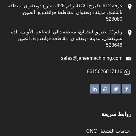
غرفة 612، 6 برج UCC، رقم 428، شارع دونغقوان، منطقة
انتشنغ، مدينة دونغقوان، مقاطعة قوانغدونغ، الصين.
52308
رقم 12 طريق ليشيانغ، منطقة دالي الصناعية الأولى، بلدة
شينغشي، مدينة دونغقوان، مقاطعة قوانغدونغ، الصين.
52364
sales@janeemachining.co
861562681711
ط سريعة
 التشغيل CNC