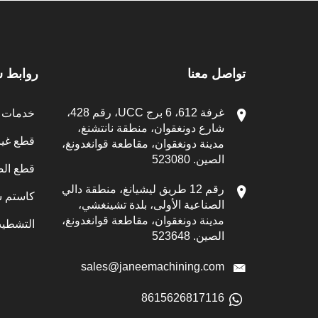
تواصل معنا
روابط 
غرفة 612، 6 برج UCC، رقم 428،
خدمات ال
شارع دونغقوان، منطقة نانتشنغ،
قطع غيار CNC الم
مدينة دونغقوان، مقاطعة قوانغدونغ،
الصين. 523080
قطع الص
رقم 12 طريق ليشيانغ، منطقة دالي
كاستم س
الصناعية الأولى، بلدة تشينغشي،
مدينة دونغقوان، مقاطعة قوانغدونغ،
التشطيب
الصين. 523648
sales@janeemachining.com
8615626817116