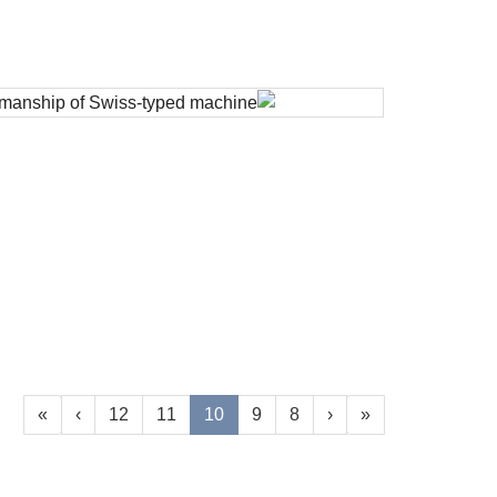
»
›
12
11
10
9
8
‹
«