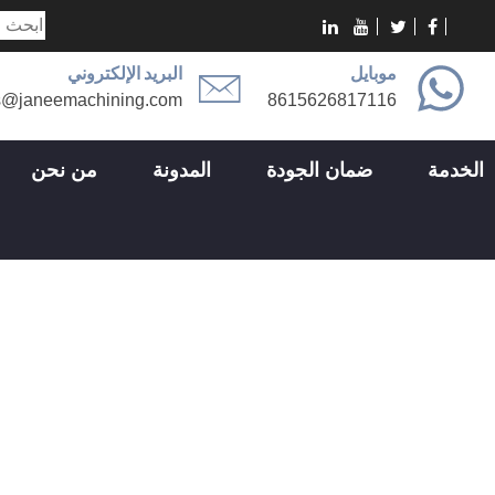
موبايل
البريد الإلكتروني
s@janeemachining.com
8615626817116
الخدمة
ضمان الجودة
المدونة
من نحن
قطاع الصناعة
قطاع الصناعة