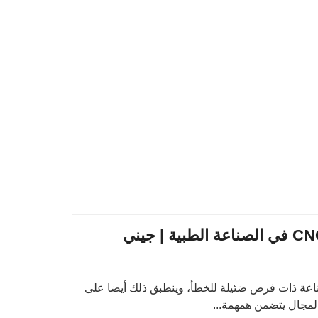
ناعة ذات فرص ضئيلة للخطأ، وينطبق ذلك أيضا على
المجال يتضمن همهمة...