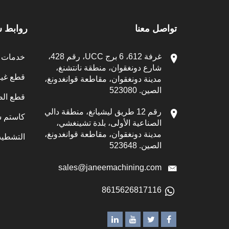
تواصل معنا
روابط 
غرفة 612، 6 برج UCC، رقم 428،
خدمات ال
شارع دونغقوان، منطقة نانتشنغ،
قطع غيار CNC الم
مدينة دونغقوان، مقاطعة قوانغدونغ،
الصين. 523080
قطع الص
رقم 12 طريق ليشيانغ، منطقة دالي
كاستم س
الصناعية الأولى، بلدة تشينغشي،
مدينة دونغقوان، مقاطعة قوانغدونغ،
التشطيب
الصين. 523648
sales@janeemachining.com
8615626817116