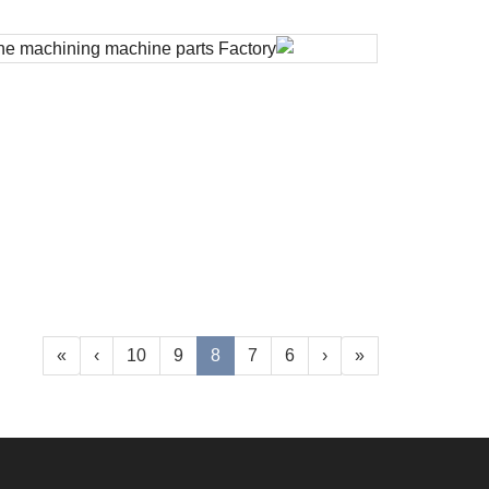
»
›
10
9
8
7
6
‹
«