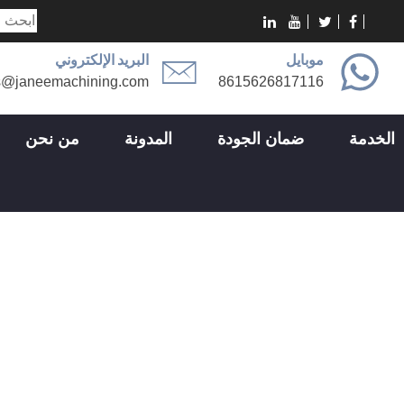
موبايل
البريد الإلكتروني
s@janeemachining.com
8615626817116
الخدمة
ضمان الجودة
المدونة
من نحن
قطاع الصناعة
قطاع الصناعة